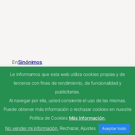
En
Sinónimos
Le informamos que esta web utiliza cookies propias y de
decepcionar
, 
defraudar
, 
delinquir
, 
terceros con fines de rendimiento, de funcionalidad y
desesperanzar
, 
desilusionar
, 
engañar
, 
estafar
, 
publicitarias.
frustrar
, 
Sinom
, 
timar
, 
Trampear
Al navegar por ella, usted consiente el uso de las mismas.
Puede obtener más información o rechazar cookies en nuestra
Política de Cookies
Más Información
,
NEXT
No vender mi información
,
Rechazar
,
Ajustes
Aceptar todo