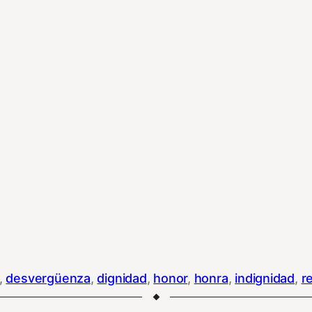
, 
desvergüenza
, 
dignidad
, 
honor
, 
honra
, 
indignidad
, 
r