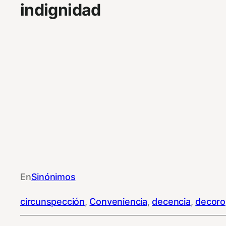
indignidad
En
Sinónimos
circunspección
, 
Conveniencia
, 
decencia
, 
decoro