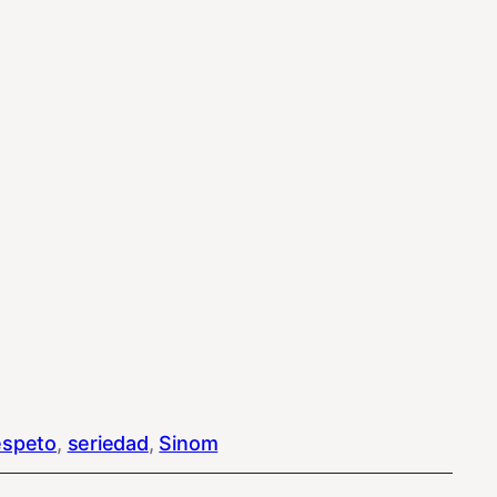
espeto
, 
seriedad
, 
Sinom