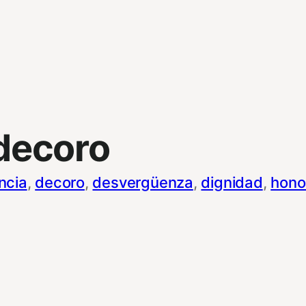
decoro
ncia
, 
decoro
, 
desvergüenza
, 
dignidad
, 
hono