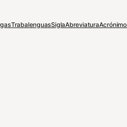
rgas
Trabalenguas
Sigla
Abreviatura
Acrónimo