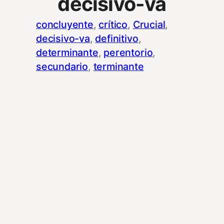
decisivo-va
concluyente
, 
crítico
, 
Crucial
, 
decisivo-va
, 
definitivo
, 
determinante
, 
perentorio
, 
secundario
, 
terminante