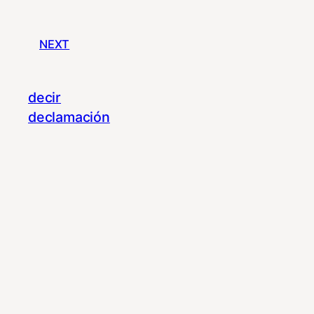
NEXT
decir
declamación