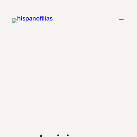
Saltar
al
contenido