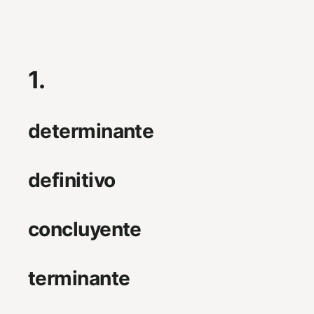
1.
determinante
definitivo
concluyente
terminante