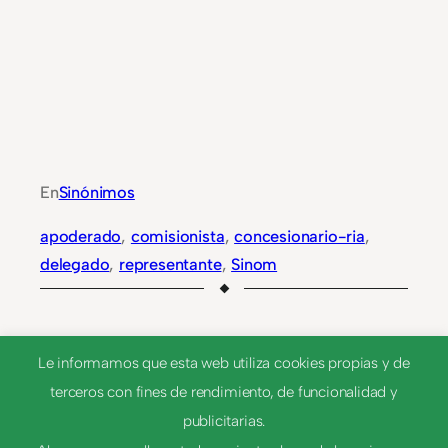
En
Sinónimos
apoderado
, 
comisionista
, 
concesionario-ria
, 
delegado
, 
representante
, 
Sinom
Le informamos que esta web utiliza cookies propias y de
NEXT
terceros con fines de rendimiento, de funcionalidad y
publicitarias.