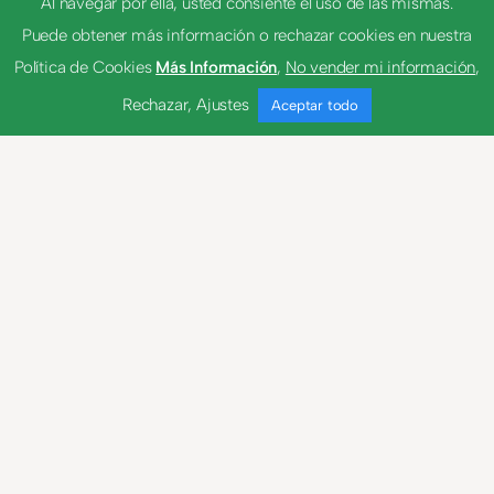
Al navegar por ella, usted consiente el uso de las mismas.
cabrestante
Puede obtener más información o rechazar cookies en nuestra
Política de Cookies
Más Información
,
No vender mi información
,
festonear
Rechazar
,
Ajustes
Aceptar todo