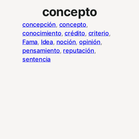
concepto
concepción
, 
concepto
, 
conocimiento
, 
crédito
, 
criterio
, 
Fama
, 
Idea
, 
noción
, 
opinión
, 
pensamiento
, 
reputación
, 
sentencia