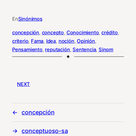
En
Sinónimos
concepción
, 
concepto
, 
Conocimiento
, 
crédito
, 
criterio
, 
Fama
, 
Idea
, 
noción
, 
Opinión
, 
Pensamiento
, 
reputación
, 
Sentencia
, 
Sinom
NEXT
concepción
conceptuoso-sa