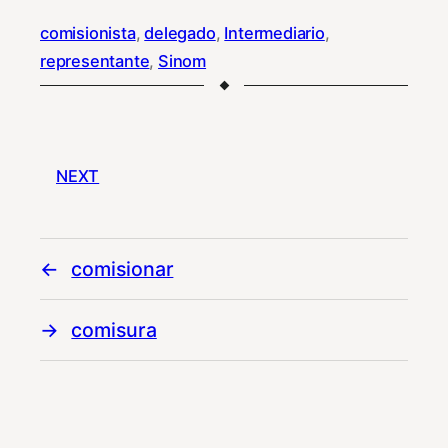
comisionista
, 
delegado
, 
Intermediario
, 
representante
, 
Sinom
NEXT
comisionar
comisura