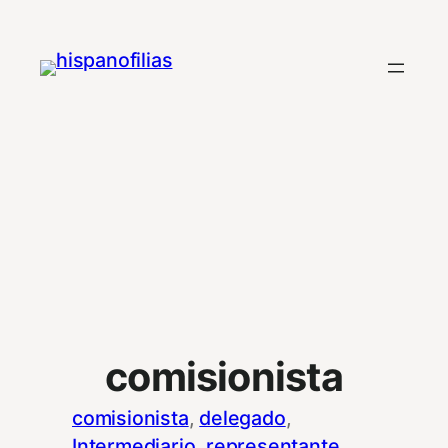
Saltar
al
contenido
comisionista
comisionista
, 
delegado
, 
Intermediario
, 
representante