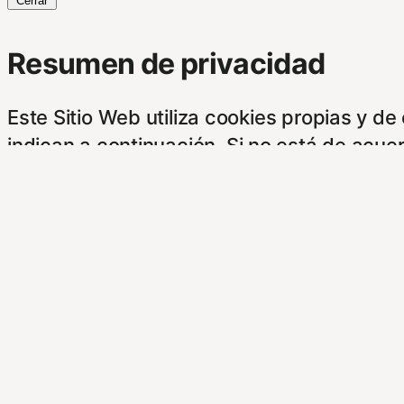
Cerrar
Resumen de privacidad
Este Sitio Web utiliza cookies propias y d
indican a continuación. Si no está de acue
pantalla.
Este sitioy las empresas con las que cola
su información obtenida a través de las c
botones.
Para saber más puede acceder a los sigui
https://hispanofilias.com/aviso-legal/