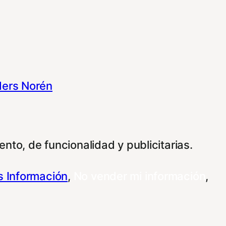
ers Norén
nto, de funcionalidad y publicitarias.
 Información
,
No vender mi información
,