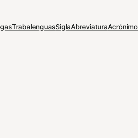
rgas
Trabalenguas
Sigla
Abreviatura
Acrónimo