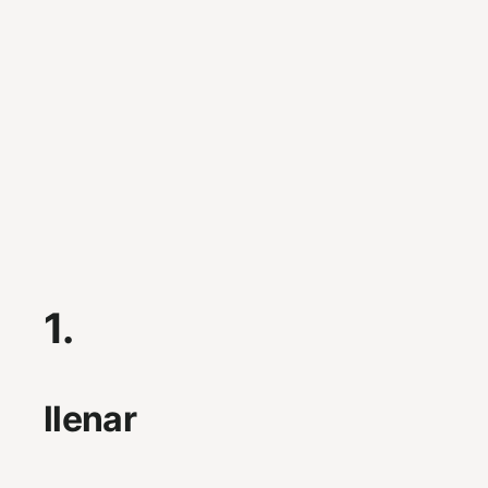
1.
llenar