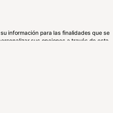
 su información para las finalidades que se
personalizar sus opciones a través de esta
 publicitarios e intermediarios, usaremos
e consentimiento usando los siguientes