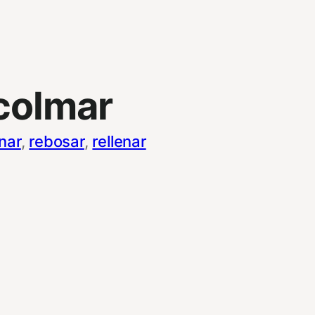
colmar
nar
, 
rebosar
, 
rellenar