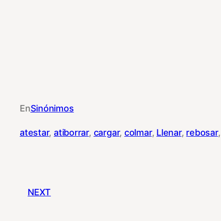
En
Sinónimos
atestar
, 
atiborrar
, 
cargar
, 
colmar
, 
Llenar
, 
rebosar
,
NEXT