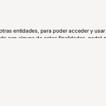
e otras entidades, para poder acceder y usar
rdo con alguna de estas finalidades, podrá 
boramos, tales como anunciantes, operadores
ookies. Puede configurar sus preferencias d
entes enlaces: