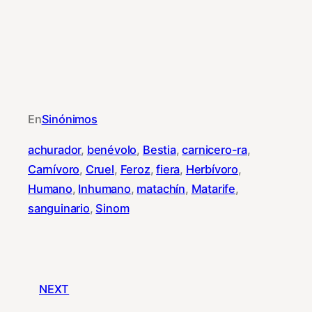
En
Sinónimos
achurador
, 
benévolo
, 
Bestia
, 
carnicero-ra
, 
Carnívoro
, 
Cruel
, 
Feroz
, 
fiera
, 
Herbívoro
, 
Humano
, 
Inhumano
, 
matachín
, 
Matarife
, 
sanguinario
, 
Sinom
NEXT