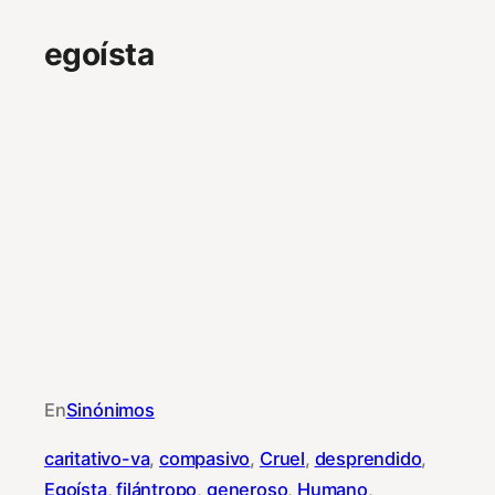
egoísta
En
Sinónimos
caritativo-va
, 
compasivo
, 
Cruel
, 
desprendido
, 
Egoísta
, 
filántropo
, 
generoso
, 
Humano
, 