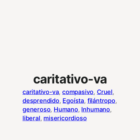
caritativo-va
caritativo-va
, 
compasivo
, 
Cruel
, 
desprendido
, 
Egoísta
, 
filántropo
, 
generoso
, 
Humano
, 
Inhumano
, 
liberal
, 
misericordioso