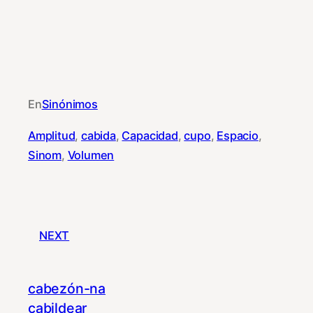
En
Sinónimos
Amplitud
, 
cabida
, 
Capacidad
, 
cupo
, 
Espacio
, 
Sinom
, 
Volumen
NEXT
cabezón-na
cabildear