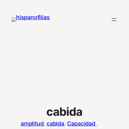
Saltar
al
contenido
cabida
amplitud
, 
cabida
, 
Capacidad
, 