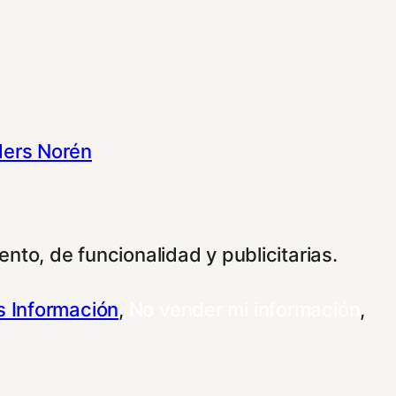
ers Norén
nto, de funcionalidad y publicitarias.
 Información
,
No vender mi información
,