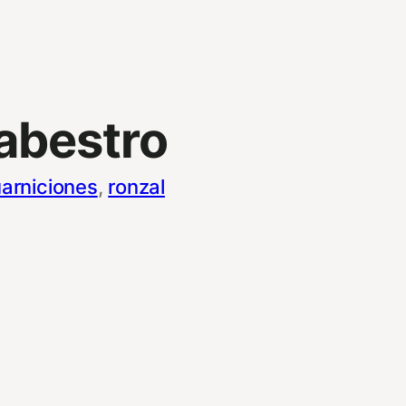
abestro
arniciones
, 
ronzal