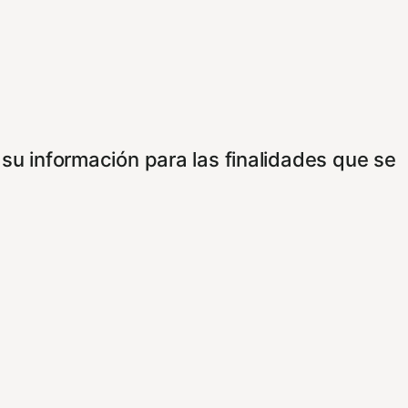
 su información para las finalidades que se
personalizar sus opciones a través de esta
 publicitarios e intermediarios, usaremos
e consentimiento usando los siguientes