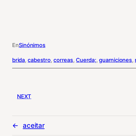
En
Sinónimos
brida
, 
cabestro
, 
correas
, 
Cuerda;
, 
guarniciones
, 
NEXT
aceitar