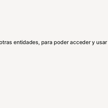
e otras entidades, para poder acceder y usar
rdo con alguna de estas finalidades, podrá 
boramos, tales como anunciantes, operadores
ookies. Puede configurar sus preferencias d
entes enlaces: