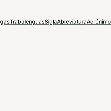
rgas
Trabalenguas
Sigla
Abreviatura
Acrónimo