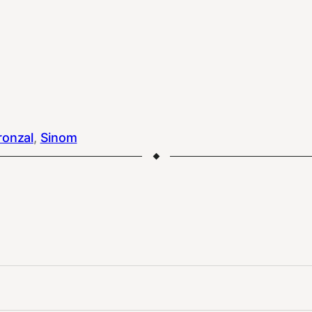
ronzal
, 
Sinom