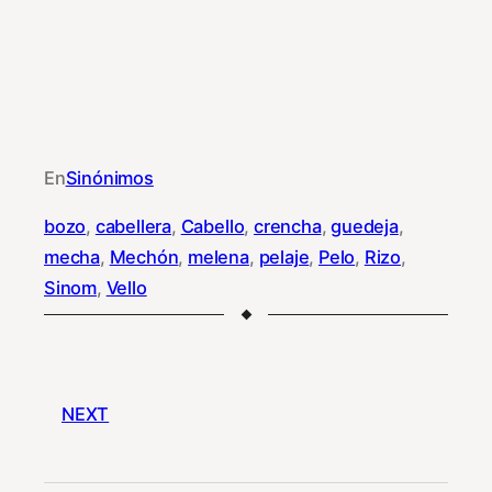
En
Sinónimos
bozo
, 
cabellera
, 
Cabello
, 
crencha
, 
guedeja
, 
mecha
, 
Mechón
, 
melena
, 
pelaje
, 
Pelo
, 
Rizo
, 
Sinom
, 
Vello
NEXT