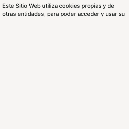
Este Sitio Web utiliza cookies propias y de
otras entidades, para poder acceder y usar su
información para las finalidades que se indican
a continuación. Si no está de acuerdo con
alguna de estas finalidades, podrá
personalizar sus opciones a través de esta
pantalla.
Este sitioy las empresas con las que
colaboramos, tales como anunciantes,
operadores publicitarios e intermediarios,
usaremos su información obtenida a través de
las cookies. Puede configurar sus
preferencias de consentimiento usando los
siguientes botones.