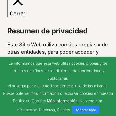
Cerrar
Resumen de privacidad
Este Sitio Web utiliza cookies propias y de
otras entidades, para poder acceder y
usar su información para las finalidades
Le informamos que esta web utiliza cookies propias y de
que se indican a continuación. Si no está
terceros con fines de rendimiento, de funcionalidad y
de acuerdo con alguna de estas
publicitarias.
finalidades, podrá personalizar sus
Al navegar por ella, usted consiente el uso de las mismas.
opciones a través
...
Puede obtener más información o rechazar cookies en nuestra
Necessary
Política de Cookies
Más Información
,
No vender mi
Necessary
Siempre activado
información
,
Rechazar
,
Ajustes
Aceptar todo