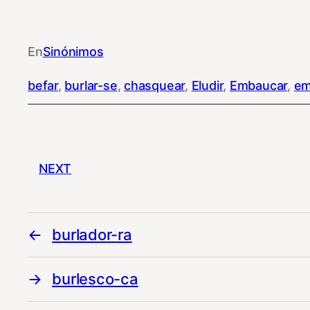
En
Sinónimos
befar
, 
burlar-se
, 
chasquear
, 
Eludir
, 
Embaucar
, 
em
NEXT
burlador-ra
burlesco-ca