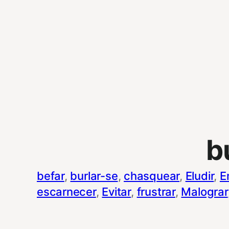
b
befar
, 
burlar-se
, 
chasquear
, 
Eludir
, 
E
escarnecer
, 
Evitar
, 
frustrar
, 
Malograr