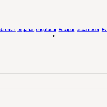
bromar
, 
engañar
, 
engatusar
, 
Escapar
, 
escarnecer
, 
Ev