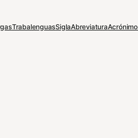
rgas
Trabalenguas
Sigla
Abreviatura
Acrónimo