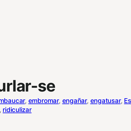
urlar-se
mbaucar
, 
embromar
, 
engañar
, 
engatusar
, 
E
, 
ridiculizar