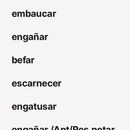
embaucar
engañar
befar
escarnecer
engatusar
engañar./Ant/Res.petar