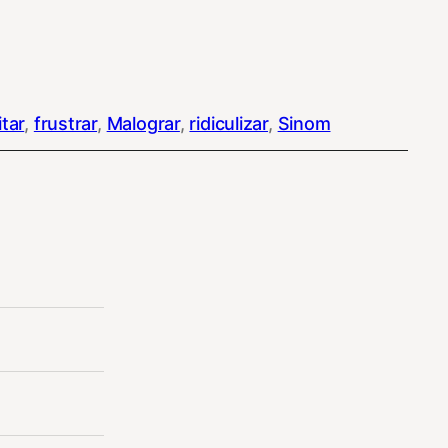
itar
, 
frustrar
, 
Malograr
, 
ridiculizar
, 
Sinom