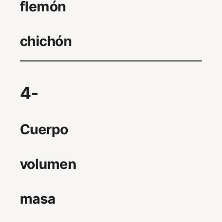
flemón
chichón
4-
Cuerpo
volumen
masa