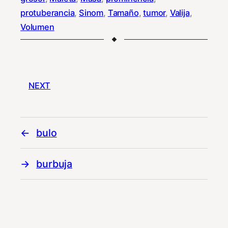
protuberancia
, 
Sinom
, 
Tamaño
, 
tumor
, 
Valija
, 
Volumen
NEXT
bulo
burbuja