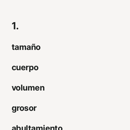
1.
tamaño
cuerpo
volumen
grosor
abultamiento