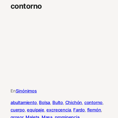
contorno
En
Sinónimos
abultamiento
, 
Bolsa
, 
Bulto
, 
Chichón
, 
contorno
, 
cuerpo
, 
equipaje
, 
excrecencia
, 
Fardo
, 
flemón
, 
grosor
, 
Maleta
, 
Masa
, 
prominencia
, 