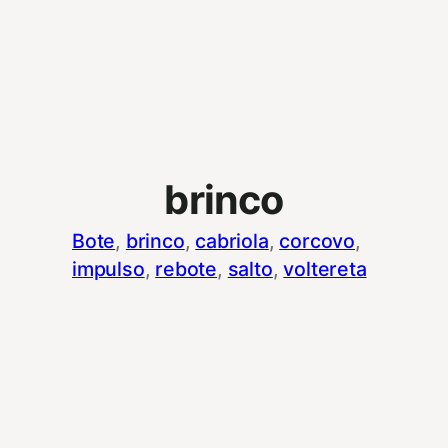
brinco
Bote
, 
brinco
, 
cabriola
, 
corcovo
, 
impulso
, 
rebote
, 
salto
, 
voltereta