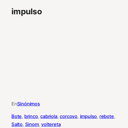
impulso
En
Sinónimos
Bote
, 
brinco
, 
cabriola
, 
corcovo
, 
impulso
, 
rebote
, 
Salto
, 
Sinom
, 
voltereta