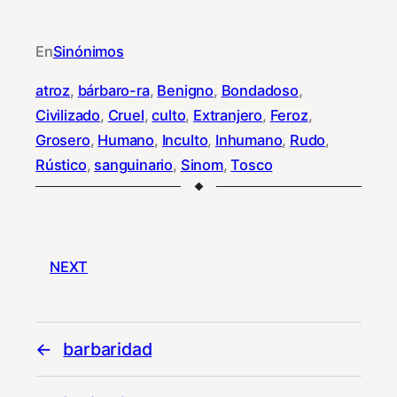
En
Sinónimos
atroz
, 
bárbaro-ra
, 
Benigno
, 
Bondadoso
, 
Civilizado
, 
Cruel
, 
culto
, 
Extranjero
, 
Feroz
, 
Grosero
, 
Humano
, 
Inculto
, 
Inhumano
, 
Rudo
, 
Rústico
, 
sanguinario
, 
Sinom
, 
Tosco
NEXT
barbaridad