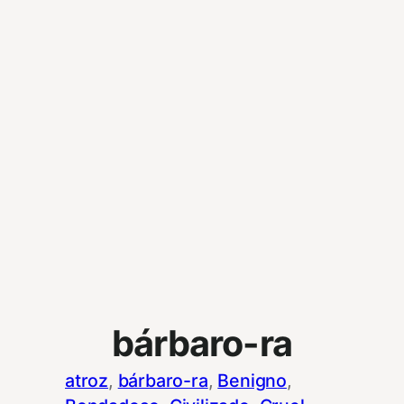
bárbaro-ra
atroz
, 
bárbaro-ra
, 
Benigno
, 