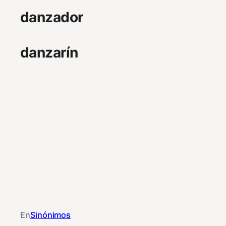
danzador
danzarín
En
Sinónimos