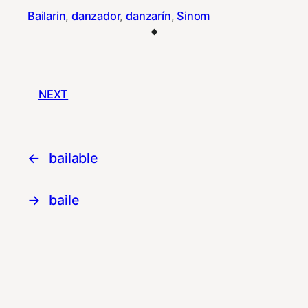
Bailarin
, 
danzador
, 
danzarín
, 
Sinom
NEXT
bailable
baile