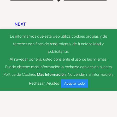
NEXT
Le informamos que esta web utiliza cookies propias y de
terceros con fines de rendimiento, de funcionalidad y
angustiar-se
publicitarias.
Al navegar por ella, usted consiente el uso de las mismas.
ensayar
Puede obtener más información o rechazar cookies en nuestra
Política de Cookies
Más Información
,
No vender mi información
,
Rechazar
,
Ajustes
Aceptar todo