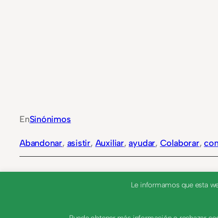
En
Sinónimos
Abandonar
, 
asistir
, 
Auxiliar
, 
ayudar
, 
Colaborar
, 
con
Le informamos que esta web 
NEXT