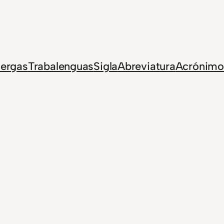
Jergas
Trabalenguas
Sigla
Abreviatura
Acrónimo