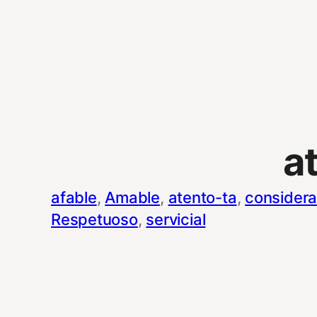
a
afable
, 
Amable
, 
atento-ta
, 
consider
Respetuoso
, 
servicial