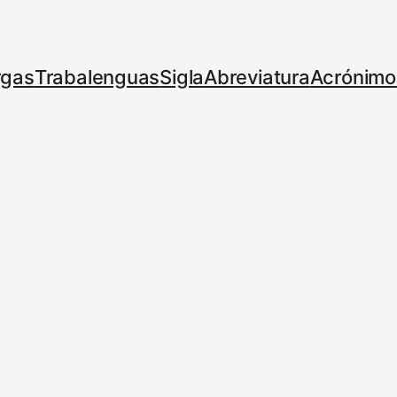
rgas
Trabalenguas
Sigla
Abreviatura
Acrónimo