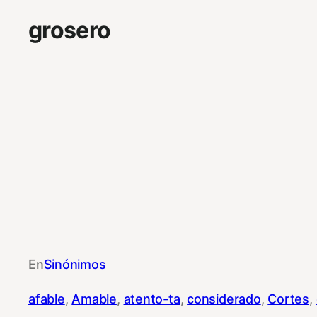
grosero
En
Sinónimos
afable
, 
Amable
, 
atento-ta
, 
considerado
, 
Cortes
, 