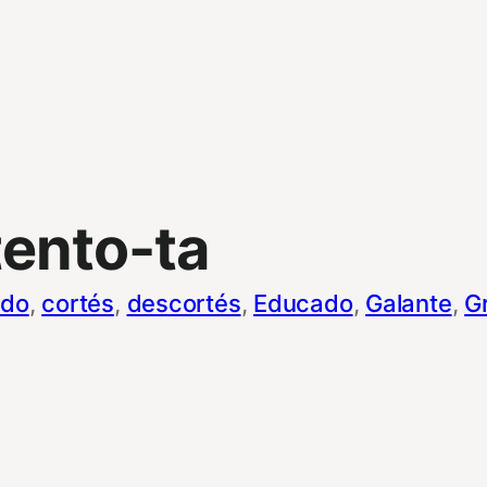
tento-ta
ado
, 
cortés
, 
descortés
, 
Educado
, 
Galante
, 
G