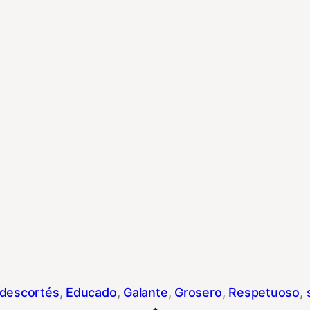
descortés
, 
Educado
, 
Galante
, 
Grosero
, 
Respetuoso
, 