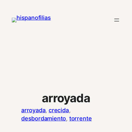
Saltar
al
contenido
arroyada
arroyada
, 
crecida
, 
desbordamiento
, 
torrente