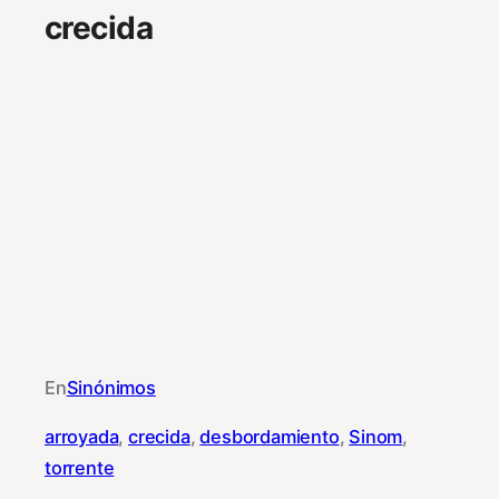
crecida
En
Sinónimos
arroyada
, 
crecida
, 
desbordamiento
, 
Sinom
, 
torrente