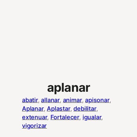
aplanar
abatir
, 
allanar
, 
animar
, 
apisonar
, 
Aplanar
, 
Aplastar
, 
debilitar
, 
extenuar
, 
Fortalecer
, 
igualar
, 
vigorizar