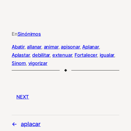
En
Sinónimos
Abatir
, 
allanar
, 
animar
, 
apisonar
, 
Aplanar
, 
Aplastar
, 
debilitar
, 
extenuar
, 
Fortalecer
, 
igualar
, 
Sinom
, 
vigorizar
NEXT
aplacar