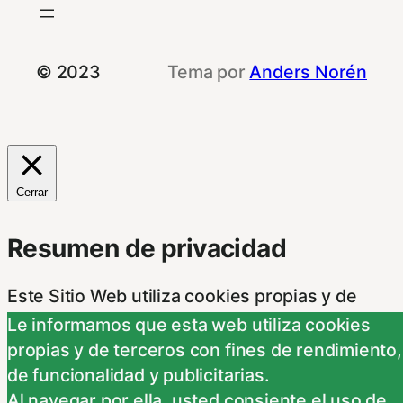
© 2023
Tema por
Anders Norén
Cerrar
Resumen de privacidad
Este Sitio Web utiliza cookies propias y de
otras entidades, para poder acceder y usar su
Le informamos que esta web utiliza cookies
información para las finalidades que se indican
propias y de terceros con fines de rendimiento,
a continuación. Si no está de acuerdo con
de funcionalidad y publicitarias.
alguna de estas finalidades, podrá
Al navegar por ella, usted consiente el uso de