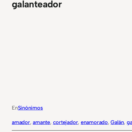
galanteador
En
Sinónimos
amador
, 
amante
, 
cortejador
, 
enamorado
, 
Galán
, 
ga