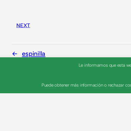
NEXT
espinilla
Le informamos que esta web 
embrollo
Puede obtener más información o rechazar coo