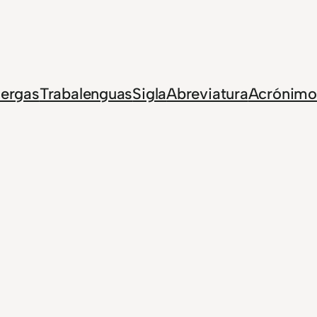
Jergas
Trabalenguas
Sigla
Abreviatura
Acrónimo