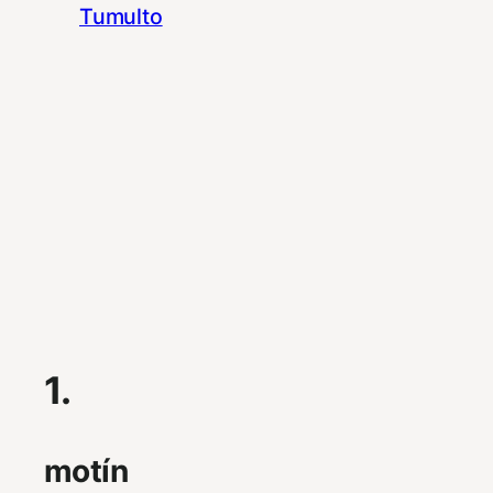
Tumulto
1.
motín