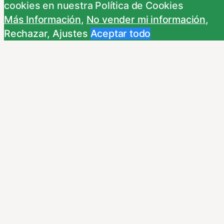
cookies en nuestra Política de Cookies
alfombrar
Más Información
,
No vender mi información
,
algazara
Rechazar
,
Ajustes
Aceptar todo
© 2023
Tema por
Anders Norén