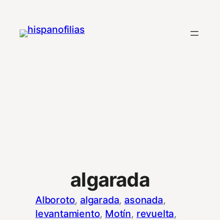
Saltar
al
contenido
algarada
Alboroto
, 
algarada
, 
asonada
, 
levantamiento
, 
Motín
, 
revuelta
, 