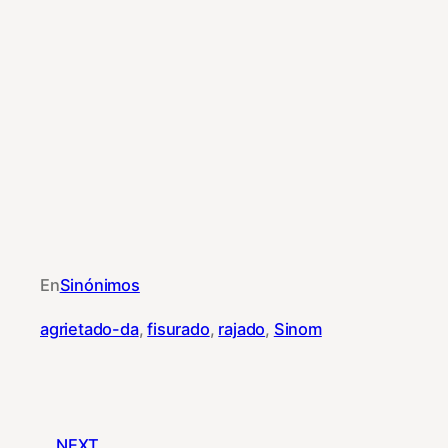
En
Sinónimos
agrietado-da
, 
fisurado
, 
rajado
, 
Sinom
NEXT