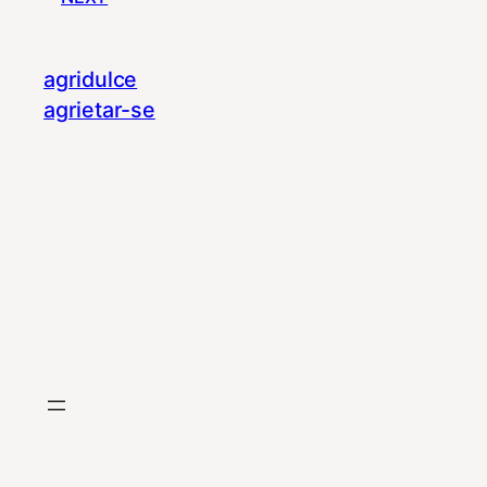
agridulce
agrietar-se
© 2023
Tema por
Anders Norén