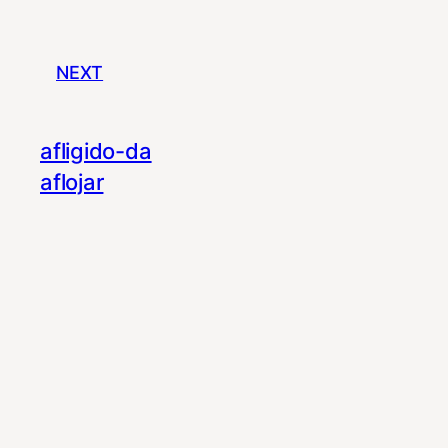
NEXT
afligido-da
aflojar