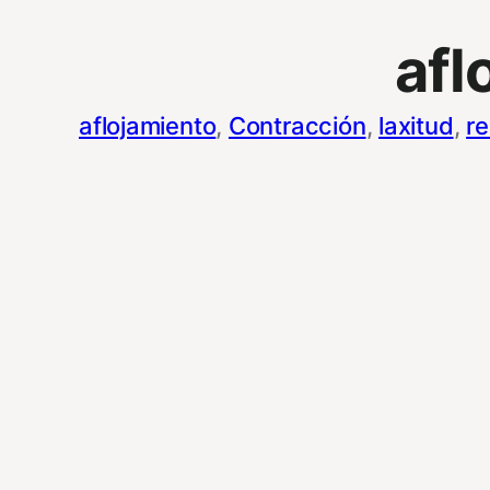
afl
aflojamiento
, 
Contracción
, 
laxitud
, 
re