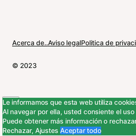
Acerca de..
Aviso legal
Politica de priva
© 2023
Le informamos que esta web utiliza cookies
Al navegar por ella, usted consiente el uso
Cerrar
Puede obtener más información o rechazar
Rechazar
,
Ajustes
Aceptar todo
Resumen de privacidad