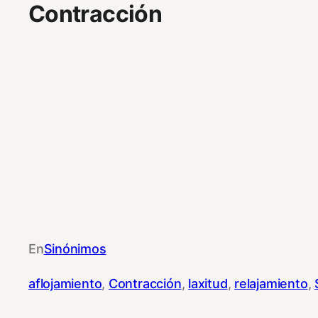
Contracción
En
Sinónimos
aflojamiento
, 
Contracción
, 
laxitud
, 
relajamiento
, 