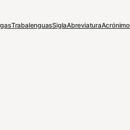
rgas
Trabalenguas
Sigla
Abreviatura
Acrónimo