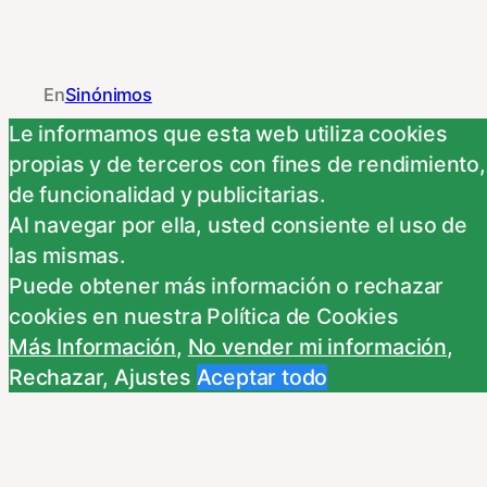
En
Sinónimos
Le informamos que esta web utiliza cookies
adversario-ria
, 
Antagonista
, 
competidor
, 
propias y de terceros con fines de rendimiento,
contendiente
, 
contrario
, 
contrincante
, 
Enemigo
, 
de funcionalidad y publicitarias.
partidario
, 
rival
, 
Sinom
Al navegar por ella, usted consiente el uso de
las mismas.
Puede obtener más información o rechazar
cookies en nuestra Política de Cookies
NEXT
Más Información
,
No vender mi información
,
Rechazar
,
Ajustes
Aceptar todo
advenir
adversidad