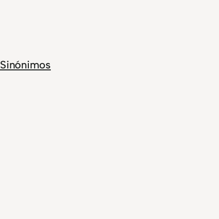
Sinónimos