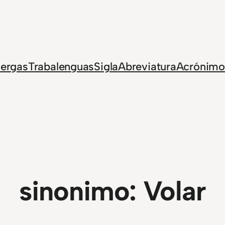
Jergas
Trabalenguas
Sigla
Abreviatura
Acrónimo
sinonimo:
Volar