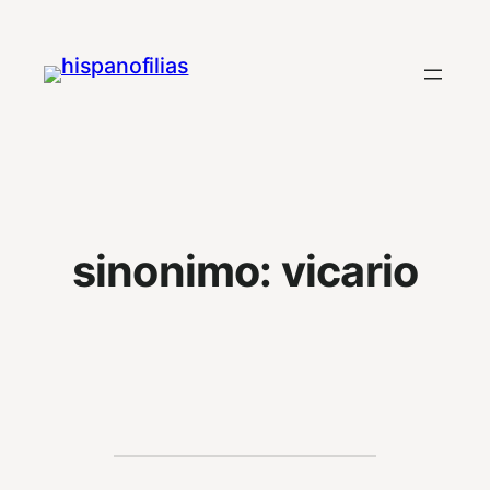
Saltar
al
contenido
sinonimo:
vicario