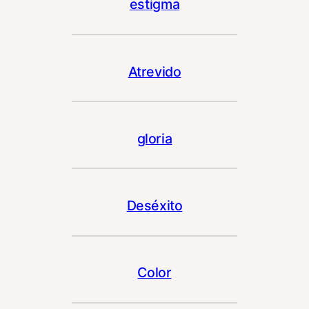
estigma
Atrevido
gloria
Deséxito
Color