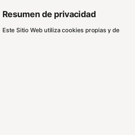
Resumen de privacidad
Este Sitio Web utiliza cookies propias y de
otras entidades, para poder acceder y usar su
información para las finalidades que se indican
a continuación. Si no está de acuerdo con
alguna de estas finalidades, podrá
personalizar sus opciones a través de esta
pantalla.
Este sitioy las empresas con las que
colaboramos, tales como anunciantes,
operadores publicitarios e intermediarios,
usaremos su información obtenida a través de
las cookies. Puede configurar sus