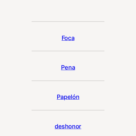
Foca
Pena
Papelón
deshonor