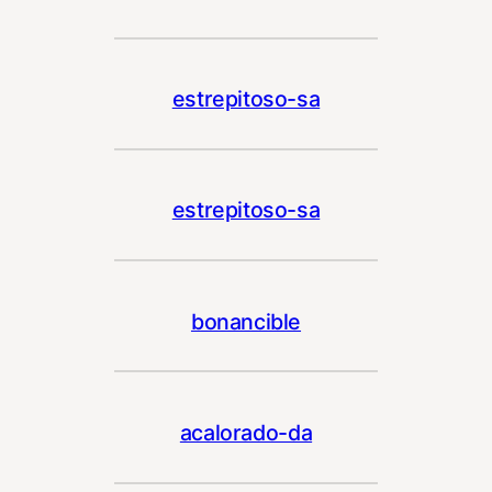
estrepitoso-sa
estrepitoso-sa
bonancible
acalorado-da