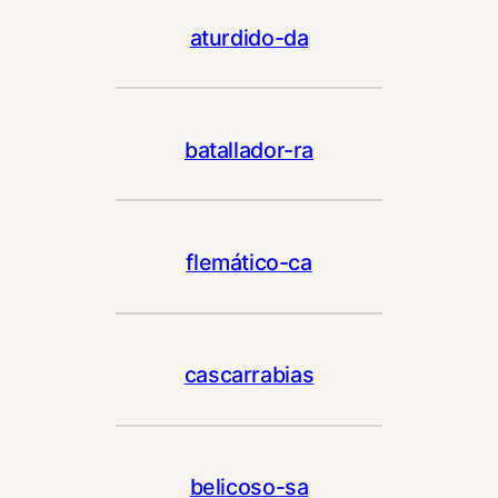
aturdido-da
batallador-ra
flemático-ca
cascarrabias
belicoso-sa