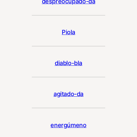
despreocupado-da
Piola
diablo-bla
agitado-da
energúmeno