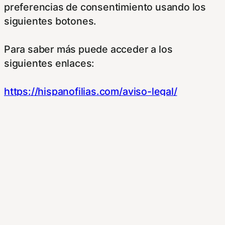
preferencias de consentimiento usando los
siguientes botones.
Para saber más puede acceder a los
siguientes enlaces:
https://hispanofilias.com/aviso-legal/
https://hispanofilias.com/politica-de-
privacidad/
https://hispanofilias.com/politica-de-cookies/
Necessary
Necessary
Siempre activado
Estas Cookies se utilizan para mejorar su
experiencia de navegación y optimizar el
funcionamiento de nuestro sitio Web.