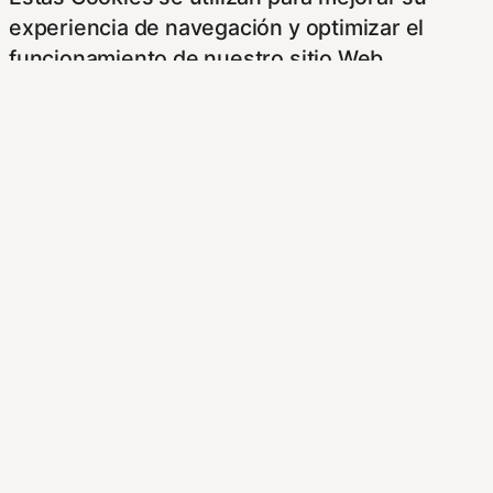
experiencia de navegación y optimizar el
funcionamiento de nuestro sitio Web.
Almacenan configuraciones de servicios para
que no tenga que reconfigurarlos cada vez
que nos visite. Para saber más puedes
dirigirte a nuestra politica de cookies.
Non-necessary
Non-necessary
Estas cookies no son necesarias para el
funcionamiento del sitio y pueden ser
rechazadas. Para saber más puedes dirigirte a
nuestra politica de cookies. Si cambias los
ajustes no olvides recargar la página para que
los cambios surtan efecto.
Publicidad comportamental
Publicidad comportamental