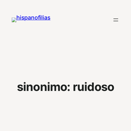
Saltar
al
contenido
sinonimo:
ruidoso