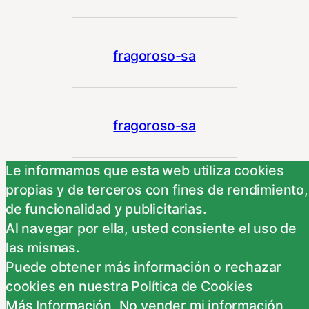
fragoroso-sa
fragoroso-sa
Le informamos que esta web utiliza cookies
propias y de terceros con fines de rendimiento,
callado-da
de funcionalidad y publicitarias.
Al navegar por ella, usted consiente el uso de
las mismas.
Puede obtener más información o rechazar
cookies en nuestra Política de Cookies
Más Información
,
No vender mi información
,