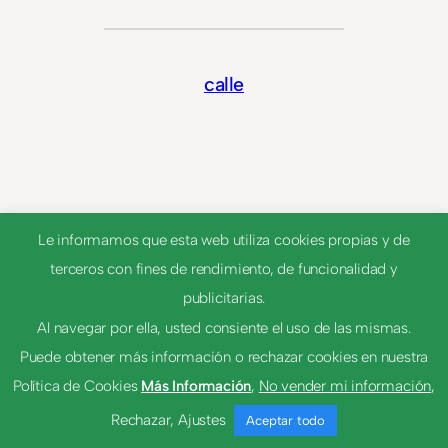
calle
Le informamos que esta web utiliza cookies propias y de
terceros con fines de rendimiento, de funcionalidad y
publicitarias.
Al navegar por ella, usted consiente el uso de las mismas.
© 2023
Tema por
Anders Norén
Puede obtener más información o rechazar cookies en nuestra
Política de Cookies
Más Información
,
No vender mi información
,
Rechazar
,
Ajustes
Aceptar todo