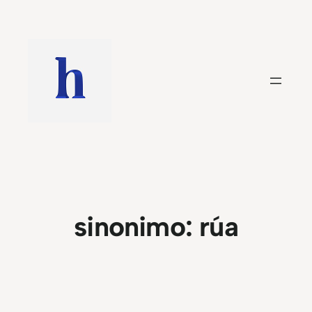
Saltar
al
contenido
sinonimo:
rúa