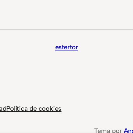
estertor
dad
Política de cookies
Tema por
An