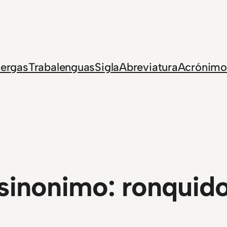
Jergas
Trabalenguas
Sigla
Abreviatura
Acrónimo
sinonimo:
ronquid