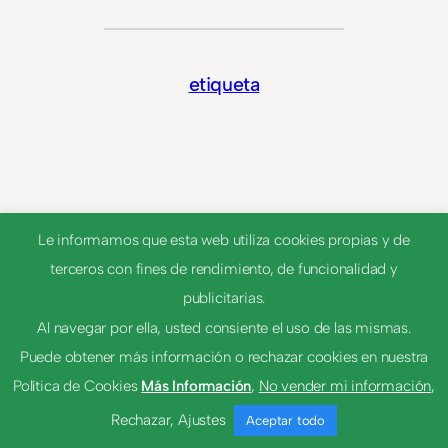
etiqueta
Le informamos que esta web utiliza cookies propias y de
terceros con fines de rendimiento, de funcionalidad y
publicitarias.
Al navegar por ella, usted consiente el uso de las mismas.
© 2023
Tema por
Anders Norén
Puede obtener más información o rechazar cookies en nuestra
Política de Cookies
Más Información
,
No vender mi información
,
Rechazar
,
Ajustes
Aceptar todo