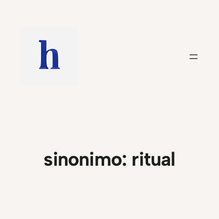
Saltar
al
contenido
sinonimo:
ritual