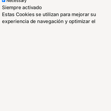
Necessary
Siempre activado
Estas Cookies se utilizan para mejorar su
experiencia de navegación y optimizar el
funcionamiento de nuestro sitio Web.
Almacenan configuraciones de servicios para
que no tenga que reconfigurarlos cada vez
que nos visite. Para saber más puedes
dirigirte a nuestra politica de cookies.
Non-necessary
Non-necessary
Estas cookies no son necesarias para el
funcionamiento del sitio y pueden ser
rechazadas. Para saber más puedes dirigirte a
nuestra politica de cookies. Si cambias los
ajustes no olvides recargar la página para que