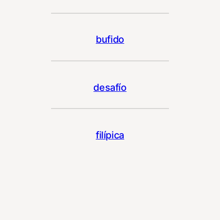
bufido
desafío
filípica