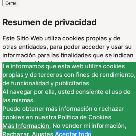
Cerrar
Resumen de privacidad
Este Sitio Web utiliza cookies propias y de
otras entidades, para poder acceder y usar su
información para las finalidades que se indican
a continuación. Si no está de acuerdo con
Le informamos que esta web utiliza cookies
alguna de estas finalidades, podrá
propias y de terceros con fines de rendimiento,
personalizar sus opciones a través
...
de funcionalidad y publicitarias.
Necessary
Al navegar por ella, usted consiente el uso de
Necessary
las mismas.
Siempre activado
Puede obtener más información o rechazar
Estas Cookies se utilizan para mejorar su
cookies en nuestra Política de Cookies
experiencia de navegación y optimizar el
Más Información
,
No vender mi información
,
funcionamiento de nuestro sitio Web.
Rechazar
,
Ajustes
Aceptar todo