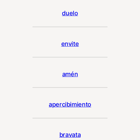
duelo
envite
amén
apercibimiento
bravata