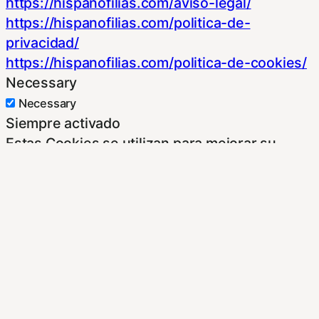
https://hispanofilias.com/aviso-legal/
https://hispanofilias.com/politica-de-
privacidad/
https://hispanofilias.com/politica-de-cookies/
Necessary
Necessary
Siempre activado
Estas Cookies se utilizan para mejorar su
experiencia de navegación y optimizar el
funcionamiento de nuestro sitio Web.
Almacenan configuraciones de servicios para
que no tenga que reconfigurarlos cada vez
que nos visite. Para saber más puedes
dirigirte a nuestra politica de cookies.
Non-necessary
Non-necessary