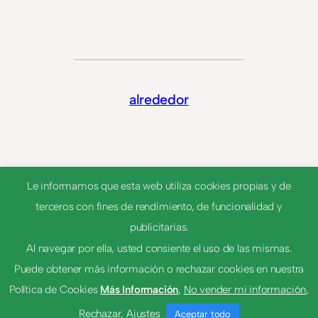
alrededor
Le informamos que esta web utiliza cookies propias y de
terceros con fines de rendimiento, de funcionalidad y
publicitarias.
Al navegar por ella, usted consiente el uso de las mismas.
Puede obtener más información o rechazar cookies en nuestra
© 2023
Tema por
Anders Norén
Política de Cookies
Más Información
,
No vender mi información
,
Rechazar
,
Ajustes
Aceptar todo