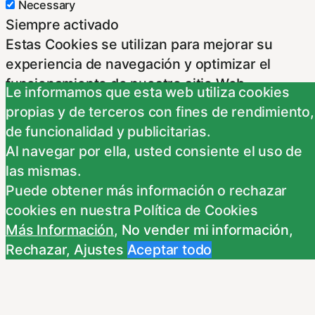
Necessary
Siempre activado
Estas Cookies se utilizan para mejorar su
experiencia de navegación y optimizar el
funcionamiento de nuestro sitio Web.
Le informamos que esta web utiliza cookies
Almacenan configuraciones de servicios para
propias y de terceros con fines de rendimiento,
que no tenga que reconfigurarlos cada vez
de funcionalidad y publicitarias.
que nos visite. Para saber más puedes
Al navegar por ella, usted consiente el uso de
dirigirte a nuestra politica de cookies.
las mismas.
Non-necessary
Puede obtener más información o rechazar
Non-necessary
cookies en nuestra Política de Cookies
Estas cookies no son necesarias para el
Más Información
,
No vender mi información
,
funcionamiento del sitio y pueden ser
Rechazar
,
Ajustes
Aceptar todo
rechazadas. Para saber más puedes dirigirte a
nuestra politica de cookies. Si cambias los
ajustes no olvides recargar la página para que