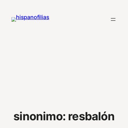
Saltar
al
contenido
sinonimo:
resbalón