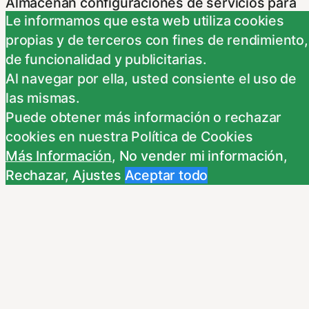
Almacenan configuraciones de servicios para
Le informamos que esta web utiliza cookies
que no tenga que reconfigurarlos cada vez
propias y de terceros con fines de rendimiento,
que nos visite. Para saber más puedes
de funcionalidad y publicitarias.
dirigirte a nuestra politica de cookies.
Al navegar por ella, usted consiente el uso de
Non-necessary
las mismas.
Non-necessary
Puede obtener más información o rechazar
Estas cookies no son necesarias para el
cookies en nuestra Política de Cookies
funcionamiento del sitio y pueden ser
Más Información
,
No vender mi información
,
rechazadas. Para saber más puedes dirigirte a
Rechazar
,
Ajustes
Aceptar todo
nuestra politica de cookies. Si cambias los
ajustes no olvides recargar la página para que
los cambios surtan efecto.
Publicidad comportamental
Publicidad comportamental
Estas cookies son utilizadas para almacenar
información del comportamiento de los