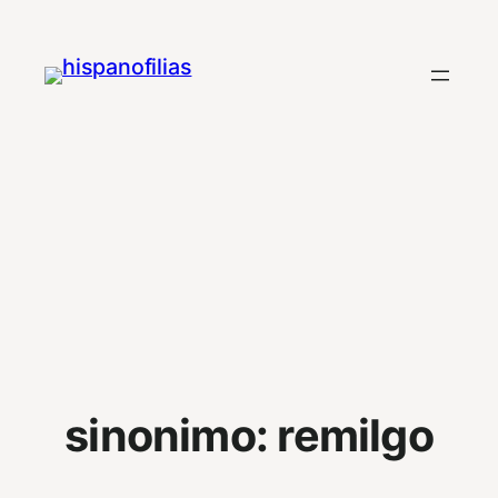
Saltar
al
contenido
sinonimo:
remilgo