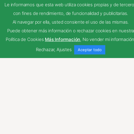
Estas cookies no son necesarias para el
Le informamos que esta web utiliza cookies propias y de tercer
funcionamiento del sitio y pueden ser
con fines de rendimiento, de funcionalidad y publicitarias.
rechazadas. Para saber más puedes
Al navegar por ella, usted consiente el uso de las mismas.
dirigirte a nuestra politica de cookies. Si
Puede obtener más información o rechazar cookies en nuestr
cambias los ajustes no olvides recargar la
Política de Cookies
Más Información
,
No vender mi informació
página para que los cambios surtan
Rechazar
,
Ajustes
Aceptar todo
efecto.
Publicidad comportamental
Publicidad comportamental
Estas cookies son utilizadas para
almacenar información del
comportamiento de los usuarios obtenida
a través de la observación continuada.
Gracias a ellas, podemos conocer los
hábitos de navegación en el sitio web y
mostrar publicidad relacionada con el