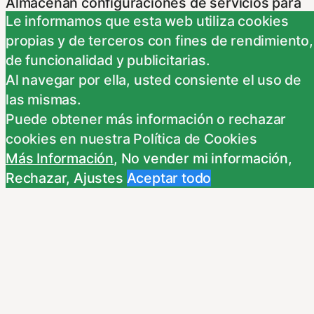
Almacenan configuraciones de servicios para
Le informamos que esta web utiliza cookies
que no tenga que reconfigurarlos cada vez
propias y de terceros con fines de rendimiento,
que nos visite. Para saber más puedes
de funcionalidad y publicitarias.
dirigirte a nuestra politica de cookies.
Al navegar por ella, usted consiente el uso de
Non-necessary
las mismas.
Non-necessary
Puede obtener más información o rechazar
Estas cookies no son necesarias para el
cookies en nuestra Política de Cookies
funcionamiento del sitio y pueden ser
Más Información
,
No vender mi información
,
rechazadas. Para saber más puedes dirigirte a
Rechazar
,
Ajustes
Aceptar todo
nuestra politica de cookies. Si cambias los
ajustes no olvides recargar la página para que
los cambios surtan efecto.
Publicidad comportamental
Publicidad comportamental
Estas cookies son utilizadas para almacenar
información del comportamiento de los