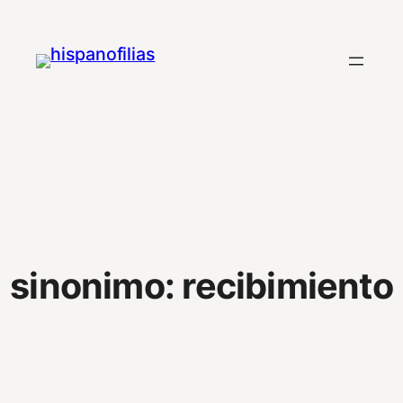
Saltar
al
contenido
sinonimo:
recibimiento