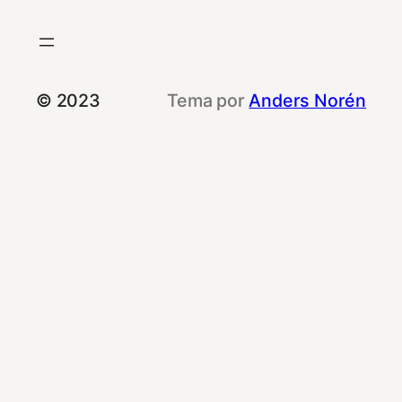
© 2023
Tema por
Anders Norén
Le informamos que esta web utiliza cookies
propias y de terceros con fines de
rendimiento, de funcionalidad y publicitarias.
Al navegar por ella, usted consiente el uso de
las mismas.
Puede obtener más información o rechazar
cookies en nuestra Política de Cookies
Más Información
,
No vender mi información
,
Rechazar
,
Ajustes
Aceptar todo