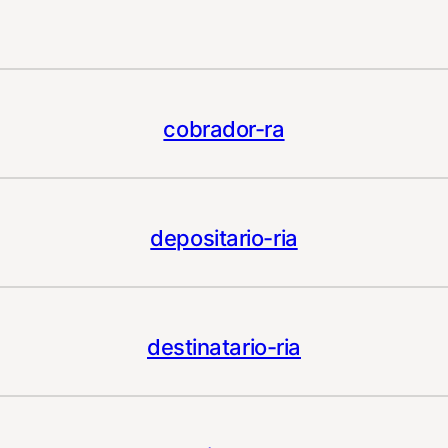
cobrador-ra
depositario-ria
destinatario-ria