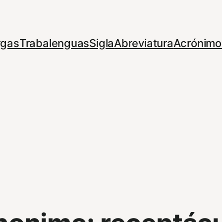
rgas
Trabalenguas
Sigla
Abreviatura
Acrónimo