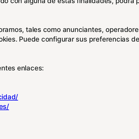
rdo con alguna de estas finalidades, podrá 
boramos, tales como anunciantes, operadores
ookies. Puede configurar sus preferencias d
entes enlaces:
cidad/
es/