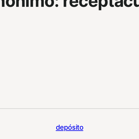
nonimo:
receptác
depósito